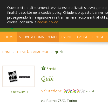
Questo sito e gli strumenti terzi da esso utilizzati si avvalgono d
finalità descritte nella cookie policy. Chiudendo questo banner, 
proseguendo la navigazione in altra maniera, acconsenti all'utiliz
cookie, consulta la
cookie policy
Cambia stile, cerca la sosteni
HOME
ATTIVITÀ COMMERCIALI
EVENTI
CAUSE
PROGET
HOME
/
ATTIVITÀ COMMERCIALI
/
QUBÌ
Servizi
Qubì
Valutazione
voti 4
Check-in: 3
via Parma 75/C, Torino