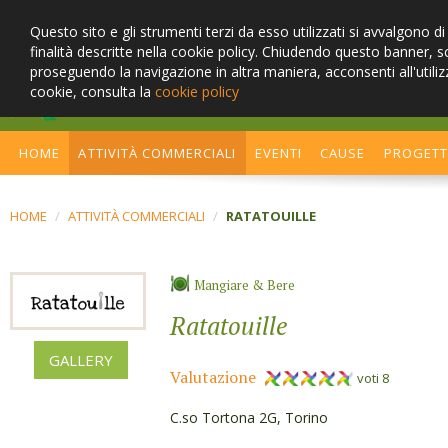
Questo sito e gli strumenti terzi da esso utilizzati si avvalgono d
finalità descritte nella cookie policy. Chiudendo questo banner, 
proseguendo la navigazione in altra maniera, acconsenti all'utiliz
cookie, consulta la
cookie policy
Cambia stile, cerca la sosteni
HOME
ATTIVITÀ COMMERCIALI
EVENTI
CAUSE
PROGET
HOME
/
ATTIVITÀ COMMERCIALI
/
RATATOUILLE
Mangiare & Bere
Ratatouille
GALLERY
Valutazione
voti 8
C.so Tortona 2G, Torino