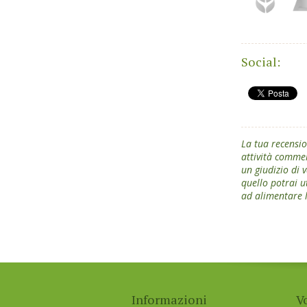
Social:
La tua recensio
attività commer
un giudizio di v
quello potrai ut
ad alimentare l'
Informazioni
V