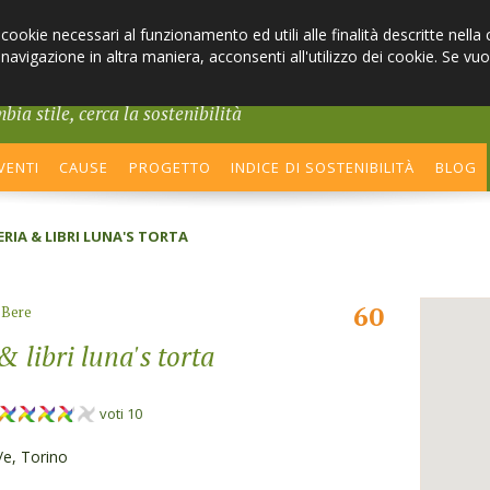
i cookie necessari al funzionamento ed utili alle finalità descritte nel
avigazione in altra maniera, acconsenti all'utilizzo dei cookie. Se vuo
bia stile, cerca la sostenibilità
VENTI
CAUSE
PROGETTO
INDICE DI SOSTENIBILITÀ
BLOG
RIA & LIBRI LUNA'S TORTA
60
 Bere
& libri luna's torta
voti 10
/e, Torino