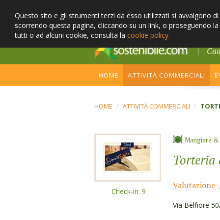
Questo sito e gli strumenti terzi da esso utilizzati si avvalgono d
scorrendo questa pagina, cliccando su un link, o proseguendo la n
tutti o ad alcuni cookie, consulta la
cookie policy
Cam
HOME
ATTIVITÀ COMMERCIALI
E
HOME
/
ATTIVITÀ COMMERCIALI
/
TORTE
Mangiare &
Torteria 
Valutazione
Check-in: 9
Via Belfiore 50