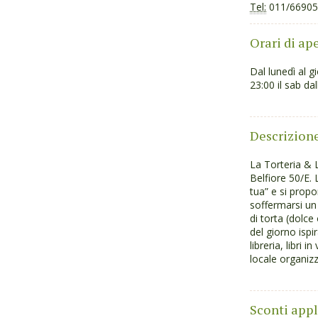
Tel:
011/66905
Orari di ap
Dal lunedì al gi
23:00 il sab da
Descrizion
La Torteria & L
Belfiore 50/E. 
tua” e si prop
soffermarsi un
di torta (dolce
del giorno ispir
libreria, libri 
locale organizz
Sconti appl