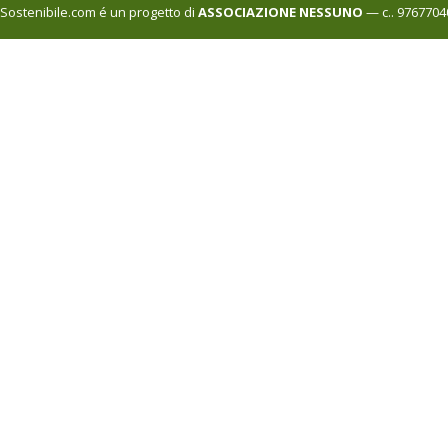
Sostenibile.com é un progetto di
ASSOCIAZIONE NESSUNO
— c.. 9767704