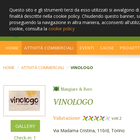
Questo sito e gli strumenti terzi da esso utilizzati si avvalgono d
finalità descritte nella cookie policy. Chiudendo questo banner, 
proseguendo la navigazione in altra maniera, acconsenti all'utiliz
cookie, consulta la
cookie policy
Cambia stile, cerca la sosteni
HOME
ATTIVITÀ COMMERCIALI
EVENTI
CAUSE
PROGET
HOME
/
ATTIVITÀ COMMERCIALI
/
VINOLOGO
Mangiare & Bere
VINOLOGO
Valutazione
voti 2
GALLERY
Via Madama Cristina, 110/d, Torino
Check-in: 1