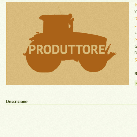
I
v
D
F
c
P
G
N
S
B
Descrizione