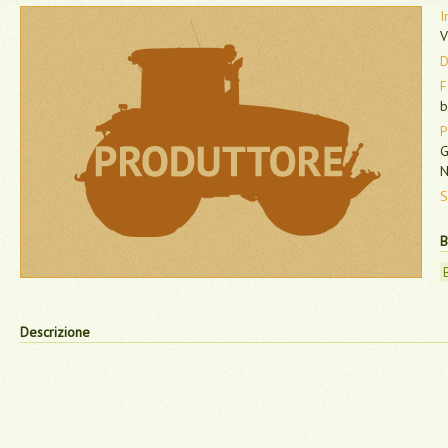
I
V
D
F
b
P
G
N
S
B
Descrizione