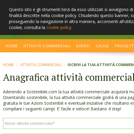
Questo sito e gli strumenti terzi da esso utilizzati si avvalgono d
finalità descritte nella cookie policy. Chiudendo questo banner, 
proseguendo la navigazione in altra maniera, acconsenti all'utiliz
cookie, consulta la
cookie policy
Cambia stile, cerca la sosteni
HOME
ATTIVITÀ COMMERCIALI
EVENTI
CAUSE
PROGET
HOME
/
ATTIVITÀ COMMERCIALI
/
ISCRIVI LA TUA ATTIVITÀ COMMER
Anagrafica attività commercia
Aderendo a Sostenibile.com la tua attività commerciale acquisirà maggio
Diventando sostenibile, la tua attività commerciale godrà di una pag
gratuita le tue Azioni Sostenibili e eventuali iniziative che risultano 
compilare i seguenti campi. E’ facile e veloce! Bastano 4 step!